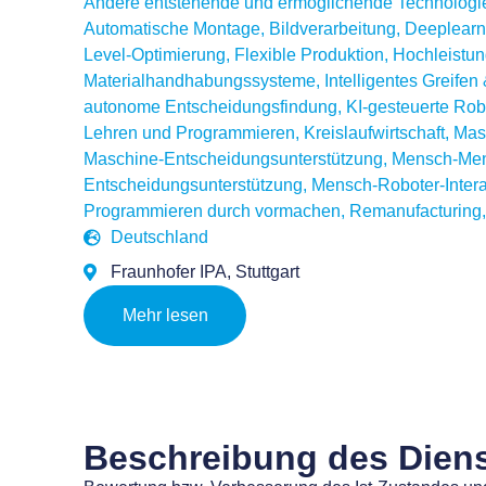
Andere entstehende und ermöglichende Technologi
Automatische Montage
,
Bildverarbeitung
,
Deeplearn
Level-Optimierung
,
Flexible Produktion
,
Hochleistu
Materialhandhabungssysteme
,
Intelligentes Greife
autonome Entscheidungsfindung
,
KI-gesteuerte Rob
Lehren und Programmieren
,
Kreislaufwirtschaft
,
Mas
Maschine-Entscheidungsunterstützung
,
Mensch-Me
Entscheidungsunterstützung
,
Mensch-Roboter-Intera
Programmieren durch vormachen
,
Remanufacturing
Deutschland
Fraunhofer IPA, Stuttgart
Mehr lesen
Beschreibung des Dien