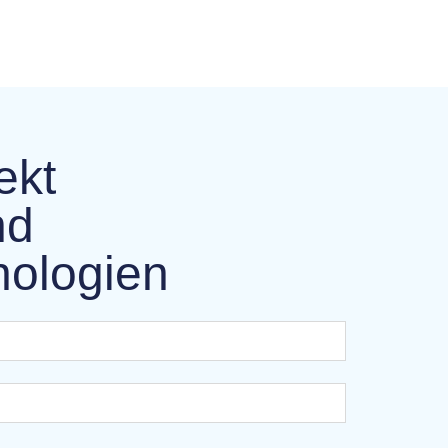
ekt
nd
nologien