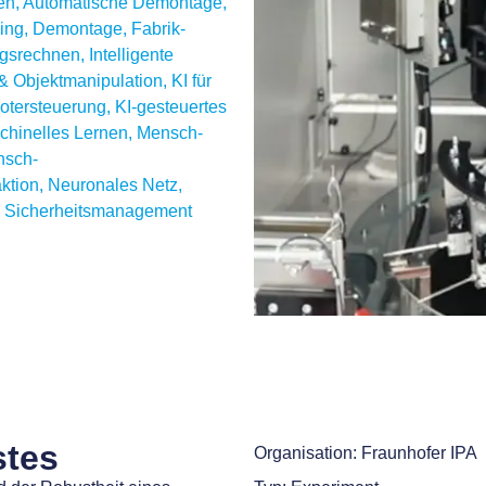
en
,
Automatische Demontage
,
ing
,
Demontage
,
Fabrik-
ngsrechnen
,
Intelligente
n & Objektmanipulation
,
KI für
otersteuerung
,
KI-gesteuertes
chinelles Lernen
,
Mensch-
nsch-
ktion
,
Neuronales Netz
,
,
Sicherheitsmanagement
stes
Organisation: Fraunhofer IPA