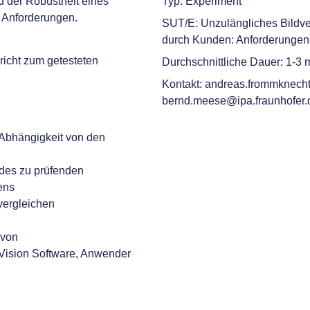
 der Robustheit eines
Typ: Experiment
r Anforderungen.
SUT/E: Unzulängliches Bildve
durch Kunden: Anforderungen,
icht zum getesteten
Durchschnittliche Dauer: 1-3 
Kontakt: andreas.frommknecht
bernd.meese@ipa.fraunhofer.d
 Abhängigkeit von den
des zu prüfenden
ens
vergleichen
 von
Vision Software, Anwender