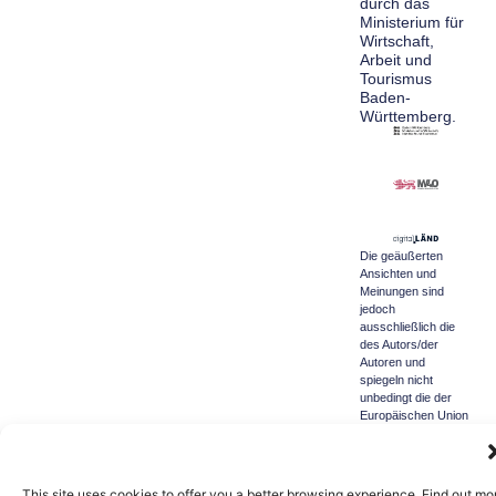
durch das
Ministerium für
Wirtschaft,
Arbeit und
Tourismus
Baden-
Württemberg.
Die geäußerten
Ansichten und
Meinungen sind
jedoch
ausschließlich die
des Autors/der
Autoren und
spiegeln nicht
unbedingt die der
Europäischen Union
oder der
Generaldirektion
Kommunikationsnetze,
Inhalte und
This site uses cookies to offer you a better browsing experience. Find out mo