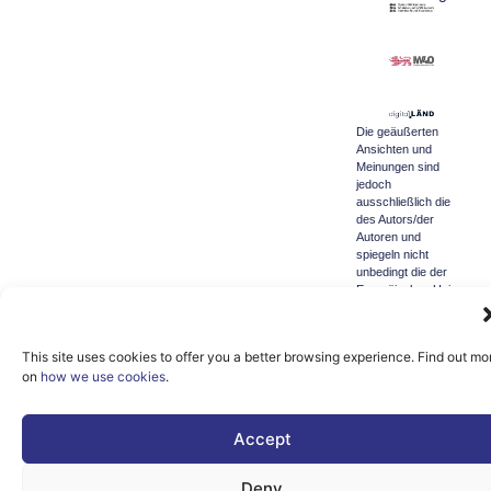
Die geäußerten
Ansichten und
Meinungen sind
jedoch
ausschließlich die
des Autors/der
Autoren und
spiegeln nicht
unbedingt die der
Europäischen Union
oder der
Generaldirektion
Kommunikationsnetze,
This site uses cookies to offer you a better browsing experience. Find out mo
Inhalte und
on
how we use cookies
.
Technologie wider.
Weder die
Europäische Union
noch die
Accept
Bewilligungsbehörde
können für sie
verantwortlich
Deny