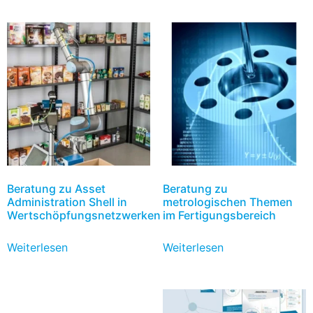
Beratung zu Asset
Beratung zu
Administration Shell in
metrologischen Themen
Wertschöpfungsnetzwerken
im Fertigungsbereich
Weiterlesen
Weiterlesen