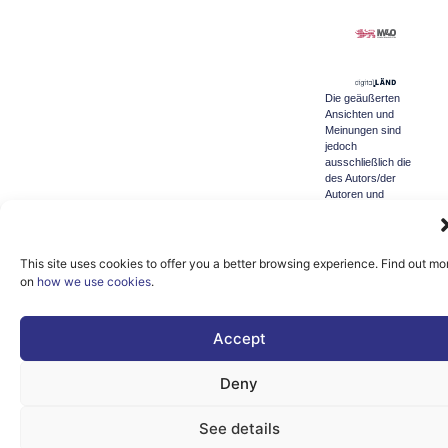
Die geäußerten
Ansichten und
Meinungen sind
jedoch
ausschließlich die
des Autors/der
Autoren und
spiegeln nicht
unbedingt die der
Europäischen Union
oder der
This site uses cookies to offer you a better browsing experience. Find out mo
Generaldirektion
on
how we use cookies
.
Kommunikationsnetze,
Inhalte und
Technologie wider.
Accept
Weder die
Europäische Union
noch die
Deny
Bewilligungsbehörde
können für sie
verantwortlich
See details
gemacht werden.