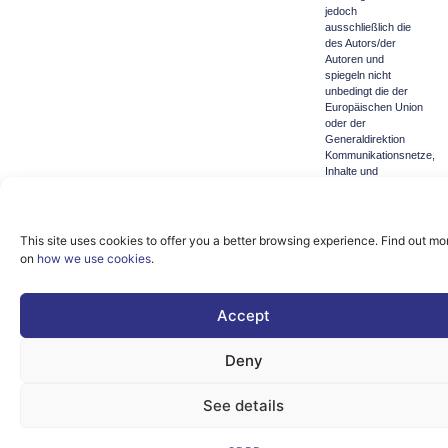
jedoch
ausschließlich die
des Autors/der
Autoren und
spiegeln nicht
unbedingt die der
Europäischen Union
oder der
Generaldirektion
Kommunikationsnetze,
Inhalte und
Technologie wider.
Weder die
Europäische Union
noch die
This site uses cookies to offer you a better browsing experience. Find out mo
Bewilligungsbehörde
on
how we use cookies
.
können für sie
verantwortlich
gemacht werden.
Accept
© copyright
2026 AI-
Deny
Matters
See details